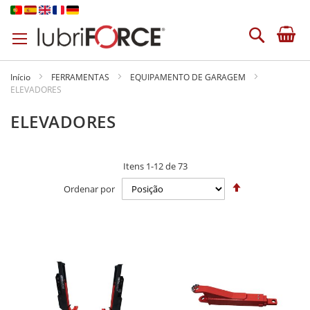
Ir
para
Pesquisa
o
Conteúdo
Início
FERRAMENTAS
EQUIPAMENTO DE GARAGEM
ELEVADORES
ELEVADORES
Itens
1
-
12
de
73
Definir
Ordenar por
Ordenação
Decrescente