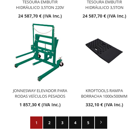
TESOURA EMBUTIR
TESOURA EMBUTIR
HIDRÁULICO 3,5TON 220V
HIDRÁULICO 3,5TON
24 587,70 € (IVA Inc.)
24 587,70 € (IVA Inc.)
JONNESWAY ELEVADOR PARA
KROFTOOLS RAMPA
RODAS VEÍCULOS PESADOS
BORRACHA 1000x500MM
1 857,30 € (IVA Inc.)
332,10 € (IVA Inc.)
Página
Página
Seguinte
Está de momento a ler a página
Página
Página
Página
Página
1
2
3
4
5