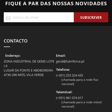
FIQUE A PAR DAS NOSSAS NOVIDADES
Subscreva
SUBSCREVER
a
nossa
Newsletter:
CONTACTO
Endereço:
Email:
ZONA INDUSTRIAL DE GEME LOTE
geral@lubriforce.pt
I.4
Telefone:
LUGAR DA FONTE E ABOBOREIRA
4730-290 MÓS, VILA VERDE
(+351) 253 324 435
(chamada para a rede fixa
nacional)
Telemóvel:
(+351) 961 074 017
(chamada para a rede móvel
nacional)