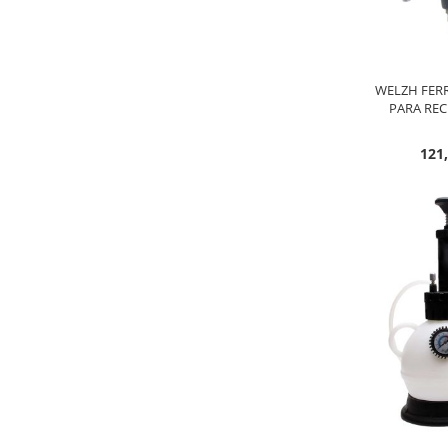
WELZH FER
PARA RE
121,