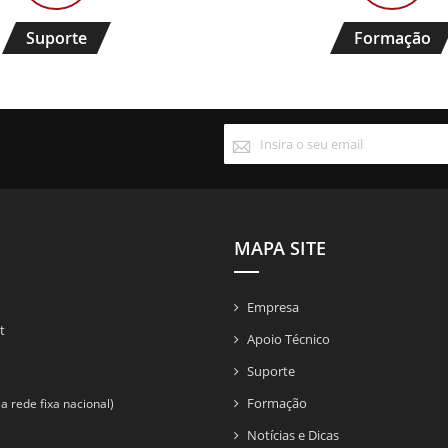
Suporte
Formação
Subscreva
a
nossa
Newsletter:
MAPA SITE
Empresa
t
Apoio Técnico
Suporte
Formação
 rede fixa nacional)
Notícias e Dicas