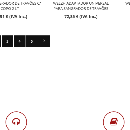
RADOR DE TRAVÕES C/
WELZH ADAPTADOR UNIVERSAL
WE
COPO 2 LT
PARA SANGRADOR DE TRAVÕES
91 € (IVA Inc.)
72,85 € (IVA Inc.)
Página
Seguinte
mento a ler a página
ina
Página
Página
Página
3
4
5