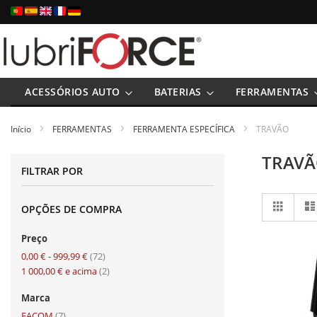
Ir
para
o
Conteúdo
ACESSÓRIOS AUTO
BATERIAS
FERRAMENTAS
Início
FERRAMENTAS
FERRAMENTA ESPECÍFICA
TRAVÃO
TRAV
FILTRAR POR
Ver
Grelha
OPÇÕES DE COMPRA
com
Preço
artigo
0,00 €
-
999,99 €
72
artigo
1 000,00 €
e acima
2
Marca
artigo
FACOM
7