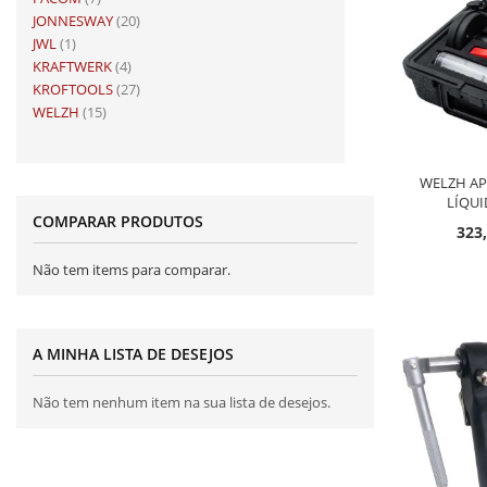
artigo
JONNESWAY
20
artigo
JWL
1
artigo
KRAFTWERK
4
artigo
KROFTOOLS
27
artigo
WELZH
15
WELZH AP
LÍQU
COMPARAR PRODUTOS
323,
Não tem items para comparar.
A MINHA LISTA DE DESEJOS
Não tem nenhum item na sua lista de desejos.