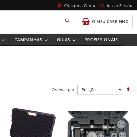
Criar uma Conta
Iniciar Sessão
Pesquisa
O MEU CARRINHO
CAMPANHAS
GUIAS
PROFISSIONAIS
De
Ordenar por
Or
De