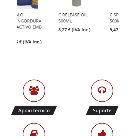
C RELEASE OIL
C SPRAY GREASE
ANS
DURA
500ML
500ML
HYF
 EMB
XL
8,27 € (IVA Inc.)
9,47 € (IVA Inc.)
4,3
Inc.)
Apoio técnico
Suporte