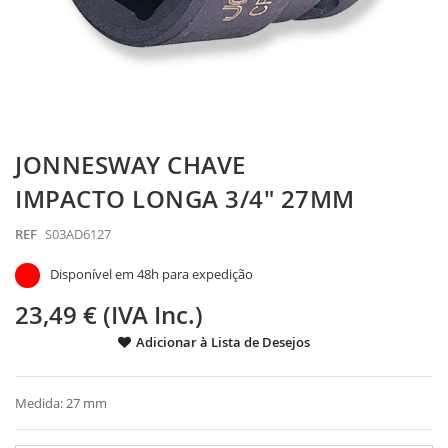
Saltar
JONNESWAY CHAVE
para
o
IMPACTO LONGA 3/4" 27MM
início
da
REF
S03AD6127
Galeria
de
Disponível em 48h para expedição
imagens
23,49 € (IVA Inc.)
Adicionar à Lista de Desejos
Medida: 27 mm