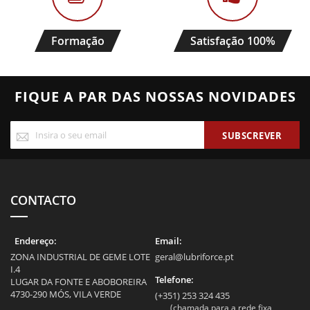
Formação
Satisfação 100%
FIQUE A PAR DAS NOSSAS NOVIDADES
Subscreva
SUBSCREVER
a
nossa
Newsletter:
CONTACTO
Endereço:
Email:
ZONA INDUSTRIAL DE GEME LOTE
geral@lubriforce.pt
I.4
Telefone:
LUGAR DA FONTE E ABOBOREIRA
4730-290 MÓS, VILA VERDE
(+351) 253 324 435
(chamada para a rede fixa